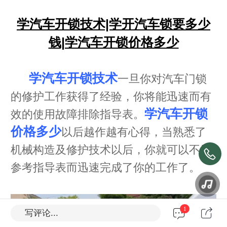
学汽车开锁技术|学开汽车锁要多少
钱|学汽车开锁价格多少
学汽车开锁技术
一旦你对汽车门锁
的修护工作获得了经验，你将能迅速而有
学汽车开锁
效的使用故障排除指导表。
价格多少
以后越作越有心得，当熟悉了
机械构造及修护技术以后，你就可以不用
参考指导表而迅速完成了你的工作了。
1
写评论...